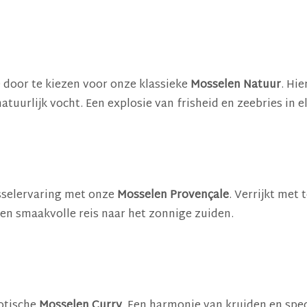
e door te kiezen voor onze klassieke
Mosselen Natuur
. Hi
uurlijk vocht. Een explosie van frisheid en zeebries in e
sselervaring met onze
Mosselen Provençale
. Verrijkt met
en smaakvolle reis naar het zonnige zuiden.
otische
Mosselen Curry
. Een harmonie van kruiden en spe