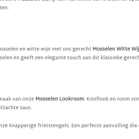
ten.
osselen en witte wijn met ons gerecht
Mosselen Witte Wi
elen en geeft een elegante touch aan dit klassieke gerech
 smaak van onze
Mosselen Lookroom
. Knoflook en room vo
elzachte saus.
ze knapperige frietstengels. Een perfecte aanvulling die