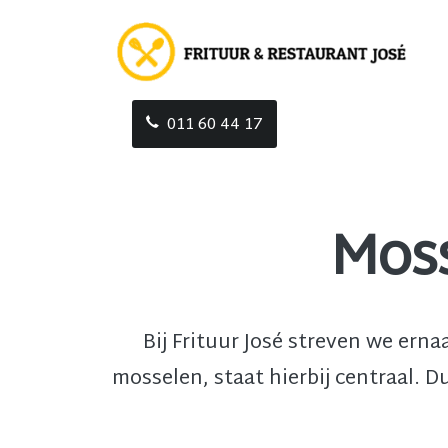
011 60 44 17
Moss
Bij Frituur José streven we erna
mosselen, staat hierbij centraal. D