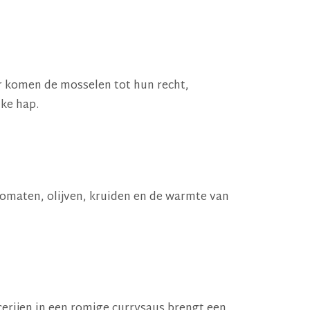
er komen de mosselen tot hun recht,
lke hap.
 tomaten, olijven, kruiden en de warmte van
cerijen in een romige currysaus brengt een